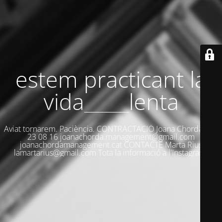
estem practicant la
vida_____lenta
Aviat tornarem. Paciència. CONTRACTACIÓ Joana Chordà 659
23 08 16 joanachorda.management@gmail.com
joanachordamanagement.cat CONTACTE Marta Rius
lamartarius@gmail.com Tota la informació a l'Instagram.